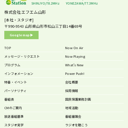
SHINJYO/78.2MHz
YONEZAWA/77.3MHz
株式会社エフエム山形
[本社・スタジオ]
〒990-9543
山形県山形市松山三丁目14番69号
Google map ▶︎
TOP
Now On Air
メッセージ・リクエスト
Now Playing
プログラム
What’s New
インフォメーション
Power Push!
特番・イベント
会社概要
パーソナリティ
採用情報
番組表
国民保護業務計画
CMのご案内
地域活動
放送番組基準
番組審議会
スタジオ見学
ラジオを聴こう