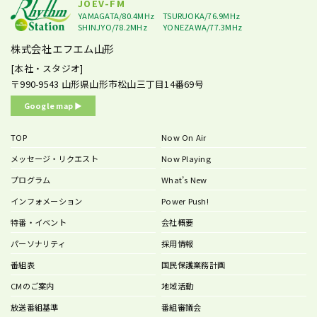
JOEV-FM
YAMAGATA/80.4MHz
TSURUOKA/76.9MHz
SHINJYO/78.2MHz
YONEZAWA/77.3MHz
株式会社エフエム山形
[本社・スタジオ]
〒990-9543
山形県山形市松山三丁目14番69号
Google map ▶︎
TOP
Now On Air
メッセージ・リクエスト
Now Playing
プログラム
What’s New
インフォメーション
Power Push!
特番・イベント
会社概要
パーソナリティ
採用情報
番組表
国民保護業務計画
CMのご案内
地域活動
放送番組基準
番組審議会