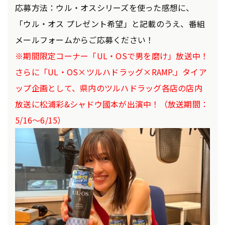
応募方法：ウル・オスシリーズを使った感想に、
「ウル・オス プレゼント希望」と記載のうえ、番組
メールフォームからご応募ください！
※期間限定コーナー「UL・OSで男を磨け」放送中！
さらに「UL・OS×ツルハドラッグ×RAMP.」タイア
ップ企画として、県内のツルハドラッグ各店の店内
放送に松浦彩&シャドウ國本が出演中！（放送期間：
5/16～6/15）