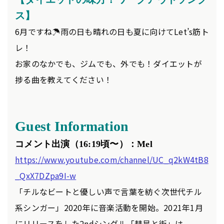
ス
】
6月ですね☂️雨の日も晴れの日も夏に向けてLet’s筋ト
レ！
お家のなかでも、ジムでも、外でも！ダイエットが
捗る曲を教えてください！
Guest Information
コメント出演（16
:19
頃〜
）：Mel
https://www.youtube.com/channel/UC_q2kW4tB8
_QxX7DZpa9I-w
「チルなビートと優しい声で言葉を紡ぐ次世代チル
系シンガー」2020年に音楽活動を開始。2021年1月
にリリースをした2ndシングル「彗星と街」は、