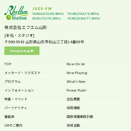
JOEV-FM
YAMAGATA/80.4MHz
TSURUOKA/76.9MHz
SHINJYO/78.2MHz
YONEZAWA/77.3MHz
株式会社エフエム山形
[本社・スタジオ]
〒990-9543
山形県山形市松山三丁目14番69号
Google map ▶︎
TOP
Now On Air
メッセージ・リクエスト
Now Playing
プログラム
What’s New
インフォメーション
Power Push!
特番・イベント
会社概要
パーソナリティ
採用情報
番組表
国民保護業務計画
CMのご案内
地域活動