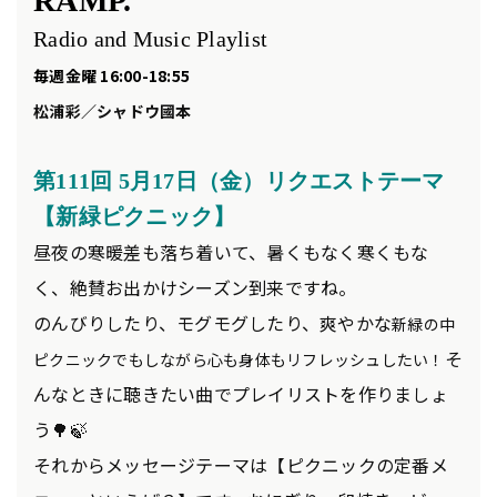
RAMP.
Radio and Music Playlist
毎週金曜 16:00-18:55
松浦彩／シャドウ國本
第111
回 5
月17
日（金）リクエスト
テーマ
【新緑ピクニック
】
昼夜の寒暖差も落ち着いて、暑くもなく寒くもな
く、絶賛お出かけシーズン到来ですね。
のんびりしたり、モグモグしたり、爽やかな
新緑の中
そ
ピクニックでもしながら心も身体もリフレッシュしたい！
んなときに聴きたい曲でプレイリストを作りましょ
う🌳🍃
それからメッセージテーマは【ピクニックの定番メ