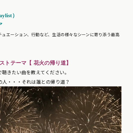
aylist）
ア
チュエーション、行動など、生活の様々なシーンに寄り添う最高
スト
テーマ【 花火の帰り道
】
で聴きたい曲を教えてください。
の人・・・それは誰との帰り道？