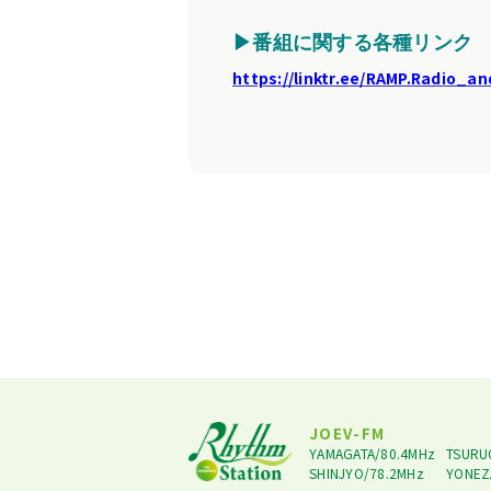
▶番組に関する各種リンク
https://linktr.ee/RAMP.Radio_a
JOEV-FM
YAMAGATA/80.4MHz
TSURU
SHINJYO/78.2MHz
YONEZ