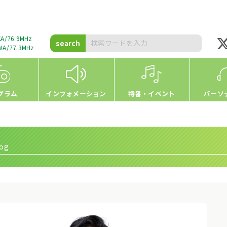
A/76.9MHz
search
A/77.3MHz
グラム
インフォメーション
特番・イベント
パーソ
og