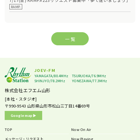
7/17(金) RAMP.#223リクエスト募集中「夢で逢いましょう」
RAMP.
一 覧
JOEV-FM
YAMAGATA/80.4MHz
TSURUOKA/76.9MHz
SHINJYO/78.2MHz
YONEZAWA/77.3MHz
株式会社エフエム山形
[本社・スタジオ]
〒990-9543
山形県山形市松山三丁目14番69号
Google map ▶︎
TOP
Now On Air
メッセージ・リクエスト
Now Playing