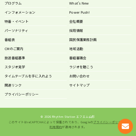
プログラム
What’s New
インフォメーション
Power Push!
特番・イベント
会社概要
パーソナリティ
採用情報
番組表
国民保護業務計画
CMのご案内
地域活動
放送番組基準
番組審議会
スタジオ見学
ラジオを聴こう
タイムテーブルを手に入れよう
お問い合わせ
関連リンク
サイトマップ
プライバシーポリシー
©
2026 Rhythm Station エフエム山形
このサイトはreCAPTCHAによって保護されており、Googleの
プライバシーポリシー
と
利用規約
が適用されます。