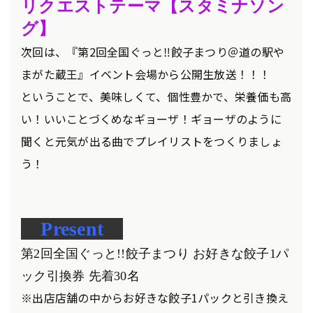
リクエスト
テーマ【スタミナソン
グ
】
次回は、『第2回全国ぐっと‼餃子まつり＠道の駅や
まがた蔵王』イベント会場から公開生放送！！！
ということで、美味しくて、個性豊かで、栄養価も高
い！いいことづくめなギョーザ！ギョーザのように
聞くと元気が出る曲でプレイリストをつくりましょ
う！
Present
第2回全国ぐっと!!
餃子まつり お好きな餃子1パ
ック引換券 先着30名
※出店店舗の中からお好きな餃子1パックと引き換え