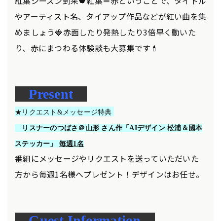
紅葉シーズン到来🍁紅葉＝赤ということで、タイトル
やアーティスト名、タイアップ作品などが紅い曲を集
めましょう🍓赤面したり発熱したり3倍早く動いた
り、赤にまつわる体験談も大募集です💄
Present
★リクエスト&メッセージ特典
リスナーのつばさ＠山形 さん作「AIデザイン 松浦＆國本
ステッカー」
毎週1名
番組にメッセージやリクエストを送っていただいた
方から毎週1名様へプレゼント！デザインはお任せ。
Guest Information