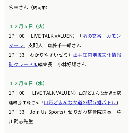
宏幸さん（
鶴岡市）
１２月５
日（火）
17：08 LIVE TALK VALUEN）「
渚の交番 カモン
マーレ
」支配人 齋藤千一郎さん
17：33 わかりやすいゼミ）
出羽庄内地域文化情報
誌クレードル
編集長 小林好雄さん
１２月６日（水）
17：08 LIVE TALK VALUEN）
山形どまんなか道の駅
山形どまんなか道の駅５麺バトル
」
連絡会 工藤さん「
17：33 Join Us Sports）せりかわ整骨院院長 芹
川武志先生