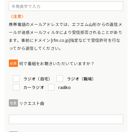
〈注意〉
携帯電話のメールアドレスでは、エフエム山形からの返信メ
ールが迷惑メールフィルタにより受信拒否されることがあり
ます。事前にドメイン[rfm.co.jp]指定などで受信許可を行な
ってから送信してください。
何で番組をお聴きいただいていますか？
必須
ラジオ（自宅）
ラジオ（職場）
カーラジオ
radiko
リクエスト曲
任意