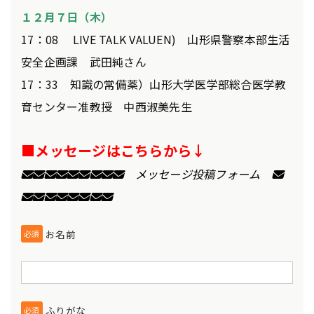
１２月７日
（木）
17：08 LIVE TALK VALUEN) 山形県警察本部生活
安全企画課 武田純さん
17：33 知識の常備薬）山形大学医学部総合医学教
育センター准教授 中西淑美先生
■メッセージはこちらから↓
✉✉✉✉✉✉✉✉✉
メッセージ投稿フォーム
✉
✉✉✉✉✉✉✉✉
お名前
必須
ふりがな
必須