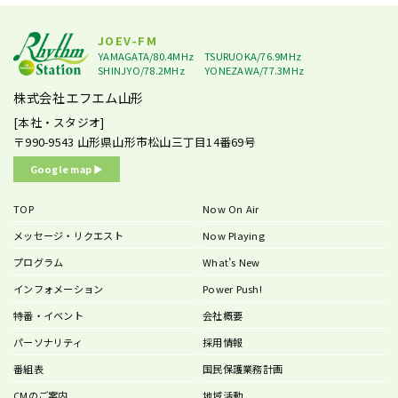
JOEV-FM
YAMAGATA/80.4MHz
TSURUOKA/76.9MHz
SHINJYO/78.2MHz
YONEZAWA/77.3MHz
株式会社エフエム山形
[本社・スタジオ]
〒990-9543
山形県山形市松山三丁目14番69号
Google map ▶︎
TOP
Now On Air
メッセージ・リクエスト
Now Playing
プログラム
What’s New
インフォメーション
Power Push!
特番・イベント
会社概要
パーソナリティ
採用情報
番組表
国民保護業務計画
CMのご案内
地域活動