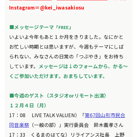
Instagram＝@kei_iwasakiosu
■メッセージテーマ
」
「FREE
いよいよ今年もあと１か月をきりました。なにかと
お忙しい時期とは思いますが、今週もテーマにしば
られない、みなさんの日常の「つぶやき」をお待ち
しています。
メッセージは↓のフォームから、かる～
くご参加いただけます。おまちしています。
■今週のゲスト（スタジオorリモート出演）
１２
月４
日（月）
17：08 LIVE TALK VALUEN）「
第67回山形市民合
同音楽祭
（一般の部）」実行委員会 鈴木義孝さん
17：33 くるまのはてな）リライアンス社長 上野