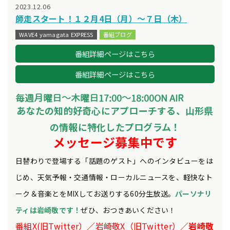
2023.12.06
師走スタート！１２月4日（月）～７日（木）
WAVE4 yamagata EXPRESS
番組ブログ
番組詳細ページはこちら
番組詳細ページはこちら
毎週月曜日～木曜日17:00～18:00
ON AIR
あなたの知的好奇心にアプローチする、山形県
の情報に特化したプログラム！
メッセージ募集中です
日替わりで登場する「話題のゲスト」へのインタビューをは
じめ、天気予報・交通情報・ローカルニュースを、軽快なト
ーク＆音楽とをMIXしてお送りする60分生放送。
パーソナリ
ティは岩崎敬です！
ぜひ、おつきあいください！
番組X(旧Twitter）
／
岩崎敬X（旧Twitter）
／岩崎敬