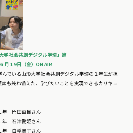
大学社会共創デジタル学環」篇
６
月１9
日
（金）ON AIR
学んでいる山形大学社会共創デジタル学環の１年生が担
要素も兼ね備えた、学びたいことを実現できるカリキュ
１年 門田直樹さん
１年 石津愛姫さん
１年 白幡昊子さん