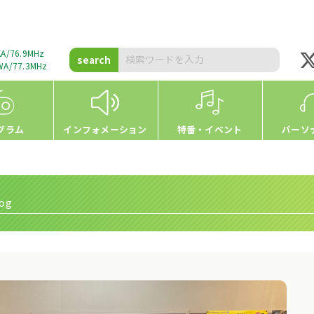
A/76.9MHz
search
A/77.3MHz
グラム
インフォメーション
特番・イベント
パーソ
og