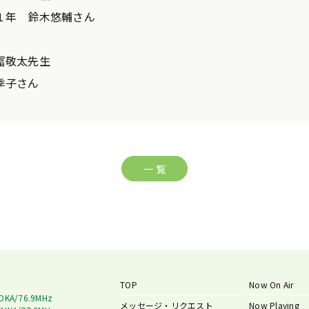
１年 鈴木悠輔さん
冨敬太先生
季子さん
一 覧
TOP
Now On Air
OKA/76.9MHz
メッセージ・リクエスト
Now Playing