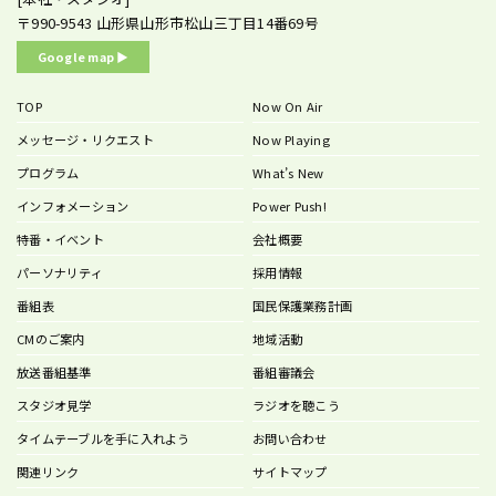
〒990-9543
山形県山形市松山三丁目14番69号
Google map ▶︎
TOP
Now On Air
メッセージ・リクエスト
Now Playing
プログラム
What’s New
インフォメーション
Power Push!
特番・イベント
会社概要
パーソナリティ
採用情報
番組表
国民保護業務計画
CMのご案内
地域活動
放送番組基準
番組審議会
スタジオ見学
ラジオを聴こう
タイムテーブルを手に入れよう
お問い合わせ
関連リンク
サイトマップ