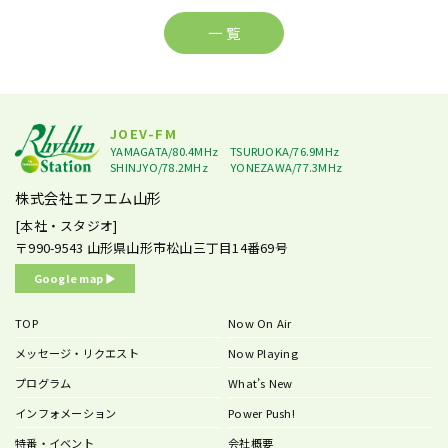
一 覧
JOEV-FM
YAMAGATA/80.4MHz
TSURUOKA/76.9MHz
SHINJYO/78.2MHz
YONEZAWA/77.3MHz
株式会社エフエム山形
[本社・スタジオ]
〒990-9543
山形県山形市松山三丁目14番69号
Google map ▶︎
TOP
Now On Air
メッセージ・リクエスト
Now Playing
プログラム
What’s New
インフォメーション
Power Push!
特番・イベント
会社概要