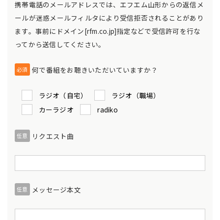
携帯電話のメールアドレスでは、エフエム山形からの返信メ
ールが迷惑メールフィルタにより受信拒否されることがあり
ます。事前にドメイン[rfm.co.jp]指定などで受信許可を行な
ってから送信してください。
何で番組をお聴きいただいていますか？
必須
ラジオ（自宅）
ラジオ（職場）
カーラジオ
radiko
リクエスト曲
任意
メッセージ本文
任意