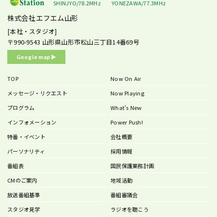
SHINJYO/78.2MHz
YONEZAWA/77.3MHz
株式会社エフエム山形
[本社・スタジオ]
〒990-9543
山形県山形市松山三丁目14番69号
Google map ▶︎
TOP
Now On Air
メッセージ・リクエスト
Now Playing
プログラム
What’s New
インフォメーション
Power Push!
特番・イベント
会社概要
パーソナリティ
採用情報
番組表
国民保護業務計画
CMのご案内
地域活動
放送番組基準
番組審議会
スタジオ見学
ラジオを聴こう