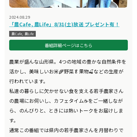
2024.08.29
「農Cafe, 農Life」8/31(土)放送 プレゼント有！
農Cafe, 農Life
番組詳細ページはこちら
農業が盛んな山形県。4つの地域の豊かな自然条件を
活かし、美味しいお米🌾野菜🥬果物🍒などの生産が
行われています。
私達の暮らしに欠かせない食を支える若手農家さん
の農場にお伺いし、カフェタイム☕をご一緒しなが
ら、のんびりと、ときには熱いトークをお届けしま
す。
通常この番組では県内の若手農家さんを月替わりで