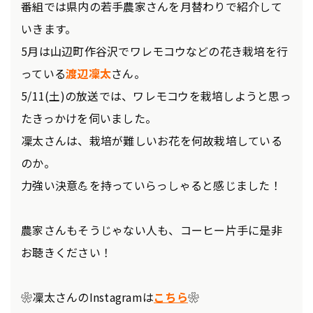
番組では県内の若手農家さんを月替わりで紹介して
いきます。
5月は山辺町作谷沢でワレモコウなどの花き栽培を行
っている
渡辺凜太
さん。
5/11(土)の放送では、ワレモコウを栽培しようと思っ
たきっかけを伺いました。
凜太さんは、栽培が難しいお花を何故栽培している
のか。
力強い決意💪を持っていらっしゃると感じました！
農家さんもそうじゃない人も、コーヒー片手に是非
お聴きください！
❀凜太さんのInstagramは
こちら
❀