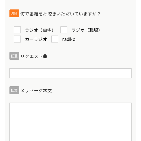
何で番組をお聴きいただいていますか？
必須
ラジオ（自宅）
ラジオ（職場）
カーラジオ
radiko
リクエスト曲
任意
メッセージ本文
任意