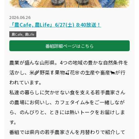
2026.06.26
「農Cafe, 農Life」6/27(土) 8:40放送！
農Cafe, 農Life
番組詳細ページはこちら
農業が盛んな山形県。4つの地域の豊かな自然条件を
活かし、米🌾野菜🥬果物🍒花🌸の生産や畜産🐂が行
われています。
私達の暮らしに欠かせない食を支える若手農家さん
の農場にお伺いし、カフェタイム☕をご一緒しなが
ら、のんびりと、ときには熱いトークをお届けしま
す。
番組では県内の若手農家さんを月替わりで紹介して