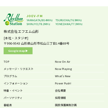
JOEV-FM
YAMAGATA/80.4MHz
TSURUOKA/76.9MHz
SHINJYO/78.2MHz
YONEZAWA/77.3MHz
株式会社エフエム山形
[本社・スタジオ]
〒990-9543
山形県山形市松山三丁目14番69号
Google map ▶︎
TOP
Now On Air
メッセージ・リクエスト
Now Playing
プログラム
What’s New
インフォメーション
Power Push!
特番・イベント
会社概要
パーソナリティ
採用情報
番組表
国民保護業務計画