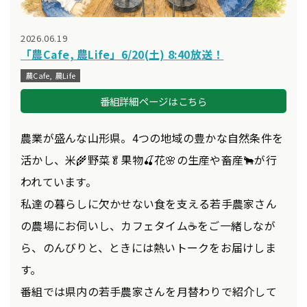
2026.06.19
「農Cafe, 農Life」6/20(土) 8:40放送！
農Cafe, 農Life
番組詳細ページはこちら
農業が盛んな山形県。4つの地域の豊かな自然条件を
活かし、米🌾野菜🥬果物🍒花🌸の生産や畜産🐂が行
われています。
私達の暮らしに欠かせない食を支える若手農家さん
の農場にお伺いし、カフェタイム☕をご一緒しなが
ら、のんびりと、ときには熱いトークをお届けしま
す。
番組では県内の若手農家さんを月替わりで紹介して