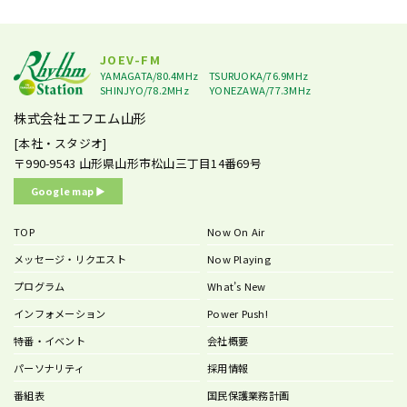
JOEV-FM
YAMAGATA/80.4MHz
TSURUOKA/76.9MHz
SHINJYO/78.2MHz
YONEZAWA/77.3MHz
株式会社エフエム山形
[本社・スタジオ]
〒990-9543
山形県山形市松山三丁目14番69号
Google map ▶︎
TOP
Now On Air
メッセージ・リクエスト
Now Playing
プログラム
What’s New
インフォメーション
Power Push!
特番・イベント
会社概要
パーソナリティ
採用情報
番組表
国民保護業務計画