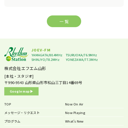
一 覧
JOEV-FM
YAMAGATA/80.4MHz
TSURUOKA/76.9MHz
SHINJYO/78.2MHz
YONEZAWA/77.3MHz
株式会社エフエム山形
[本社・スタジオ]
〒990-9543
山形県山形市松山三丁目14番69号
Google map ▶︎
TOP
Now On Air
メッセージ・リクエスト
Now Playing
プログラム
What’s New