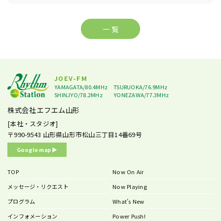
一 覧
JOEV-FM
YAMAGATA/80.4MHz
TSURUOKA/76.9MHz
SHINJYO/78.2MHz
YONEZAWA/77.3MHz
株式会社エフエム山形
[本社・スタジオ]
〒990-9543
山形県山形市松山三丁目14番69号
Google map ▶︎
TOP
Now On Air
メッセージ・リクエスト
Now Playing
プログラム
What’s New
インフォメーション
Power Push!