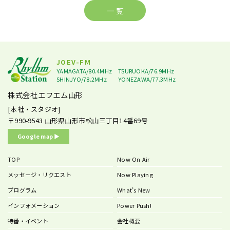
一 覧
JOEV-FM
YAMAGATA/80.4MHz
TSURUOKA/76.9MHz
SHINJYO/78.2MHz
YONEZAWA/77.3MHz
株式会社エフエム山形
[本社・スタジオ]
〒990-9543
山形県山形市松山三丁目14番69号
Google map ▶︎
TOP
Now On Air
メッセージ・リクエスト
Now Playing
プログラム
What’s New
インフォメーション
Power Push!
特番・イベント
会社概要