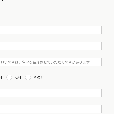
性
女性
その他