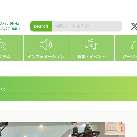
A/76.9MHz
search
A/77.3MHz
グラム
インフォメーション
特番・イベント
パーソ
og