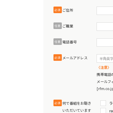
ご住所
必須
ご職業
任意
電話番号
任意
メールアドレス
必須
〈注意〉
携帯電話
メールフ
[rfm.
何で番組をお聴き
ラ
必須
いただいています
ra