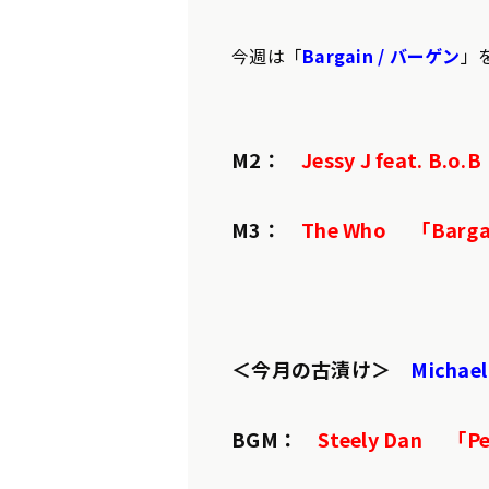
今週は「
Bargain / バーゲン
」
M2：
Jessy J feat. B.o
M3：
The Who 「Barga
＜今月の古漬け＞
Micha
BGM：
Steely Dan 「P