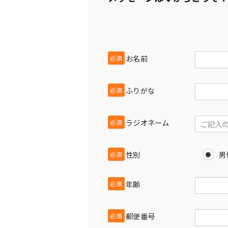
お名前
必須
ふりがな
必須
ラジオネーム
必須
性別
男
必須
年齢
必須
郵便番号
必須