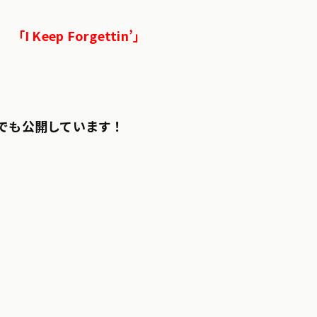
 「I Keep Forgettin’」
y」でも公開しています！