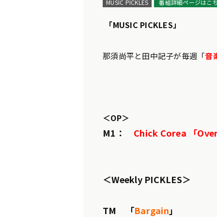
MUSIC PICKLES
番組詳細ページはこ
「MUSIC PICKLES」
那須尚平と田中記子が毎週「
音楽
＜OP＞
M1：
Chick Corea 「Ove
＜Weekly PICKLES＞
TM 「
Bargain
」