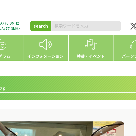
A/76.9MHz
search
A/77.3MHz
グラム
インフォメーション
特番・イベント
パーソ
og