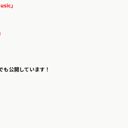
Music」
e」
y」でも公開しています！