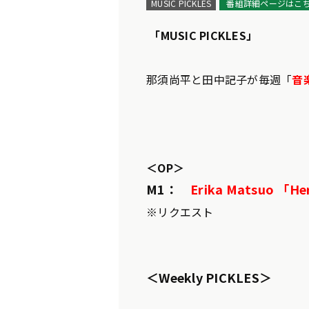
MUSIC PICKLES
番組詳細ページはこ
「MUSIC PICKLES」
那須尚平と田中記子が毎週「
音楽
＜OP＞
M1：
Erika Matsuo 「H
※リクエスト
＜Weekly PICKLES＞