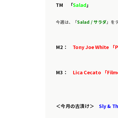
TM 「
Salad
」
今週は、「
Salad / サラダ
」を
M2：
Tony Joe White 「P
M3：
Lica Cecato 「Fil
＜今月の古漬け＞
Sly & T