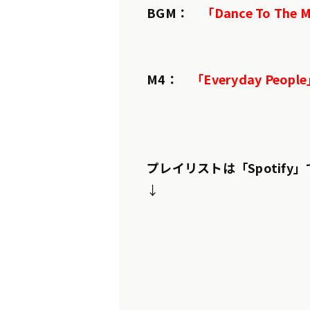
BGM：
「Dance To The 
M4：
「Everyday Peopl
プレイリストは「Spotif
↓