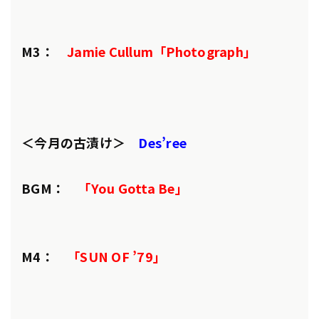
M3：
Jamie Cullum「Photograph」
＜今月の古漬け＞
Des’ree
BGM：
「You Gotta Be」
M4：
「SUN OF ’79」