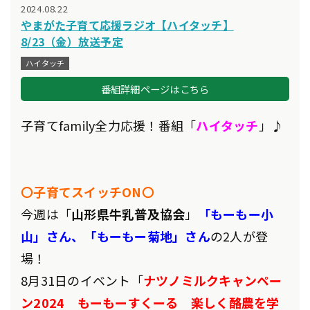
2024.08.22
やまがた子育て応援ラジオ【ハイタッチ】
8/23（金）放送予定
ハイタッチ
番組詳細ページはこちら
子育てfamily全力応援！番組「
ハイタッチ
」♪
〇子育てスイッチON〇
今週は「
山形県牛乳普及協会
」
「もーもー小
山」さん、「もーもー菊地」さん
の2人が登
場
！
8月31日のイベント「
ナツノミルクキャンペー
ン2024 もーもーすくーる 楽しく酪農を学