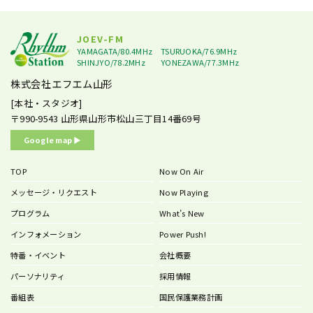
JOEV-FM
YAMAGATA/80.4MHz
TSURUOKA/76.9MHz
SHINJYO/78.2MHz
YONEZAWA/77.3MHz
株式会社エフエム山形
[本社・スタジオ]
〒990-9543
山形県山形市松山三丁目14番69号
Google map ▶︎
TOP
Now On Air
メッセージ・リクエスト
Now Playing
プログラム
What’s New
インフォメーション
Power Push!
特番・イベント
会社概要
パーソナリティ
採用情報
番組表
国民保護業務計画