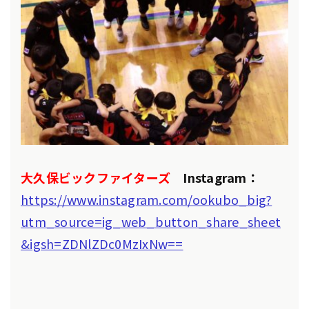
大久保ビックファイターズ
Instagram：
https://www.instagram.com/ookubo_big?
utm_source=ig_web_button_share_sheet
&igsh=ZDNlZDc0MzIxNw==