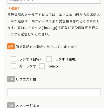
〈注意〉
携帯電話のメールアドレスでは、エフエム山形からの返信メ
ールが迷惑メールフィルタにより受信拒否されることがあり
ます。事前にドメイン[rfm.co.jp]指定などで受信許可を行な
ってから送信してください。
何で番組をお聴きいただいていますか？
必須
ラジオ（自宅）
ラジオ（職場）
カーラジオ
radiko
リクエスト曲
任意
メッセージ本文
任意