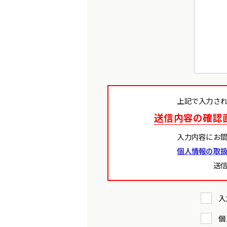
上記で入力さ
送信内容の確認
入力内容にお
個人情報の取
送
入
個