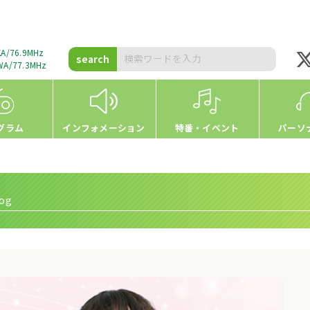
A/76.9MHz
search
A/77.3MHz
グラム
インフォメーション
特番・イベント
パーソ
og