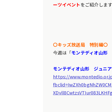
ーツイベント
をご紹介しま
〇キッズ放送局 特別編〇
今週は
「
モンテディオ山形 
モンテディオ山形 ジュニア
https://www.montedio.or.j
fbclid=IwZXh0bgNhZW0CM
XDvll8CwtzsVTIur083LK