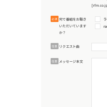
[rfm.
何で番組をお聴き
ラ
必須
いただいています
ra
か？
リクエスト曲
任意
メッセージ本文
任意