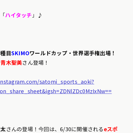
組「
ハイタッチ
」♪
新種目
SKIMO
ワールドカップ・世界選手権出場！
、
青木聖美
さん登場！
instagram.com/satomi_sports_aoki?
on_share_sheet&igsh=ZDNlZDc0MzIxNw==
悠太
さんの登場！今回は、6/30に開催される
eスポ