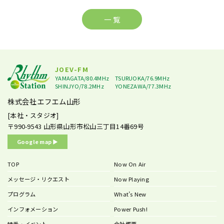
一 覧
JOEV-FM
YAMAGATA/80.4MHz
TSURUOKA/76.9MHz
SHINJYO/78.2MHz
YONEZAWA/77.3MHz
株式会社エフエム山形
[本社・スタジオ]
〒990-9543
山形県山形市松山三丁目14番69号
Google map ▶︎
TOP
Now On Air
メッセージ・リクエスト
Now Playing
プログラム
What’s New
インフォメーション
Power Push!