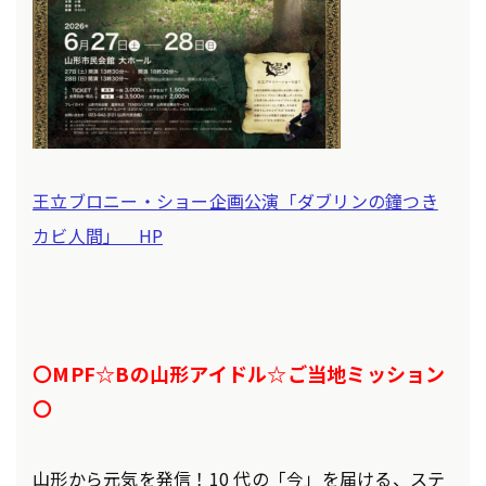
王立ブロニー・ショー企画公演「ダブリンの鐘つき
カビ人間」 HP
〇MPF☆Bの山形アイドル☆ご当地ミッション
〇
山形から元気を発信！10 代の「今」を届ける、ステ