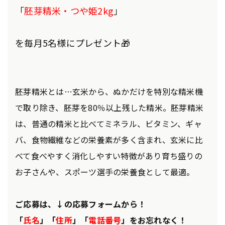
「
胚芽精米・つや姫2kg
」
を毎月5名様にプレゼント🎁
胚芽精米とは…玄米から、ぬかだけを特別な精米機
で取り除き、胚芽を80％以上残した精米。胚芽精米
は、普通の精米と比べてミネラル、ビタミン、ギャ
バ、食物繊維などの栄養素が多く含まれ、玄米に比
べて食べやすく消化しやすい特徴があり育ち盛りの
お子さんや、スポーツ選手の栄養食として最適。
ご応募は、↓の応募フォームから！
「
氏名
」「
住所
」「
電話番号
」をお忘れなく！