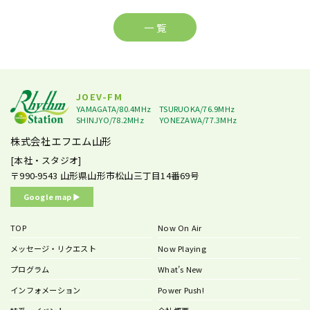
一 覧
JOEV-FM
YAMAGATA/80.4MHz
TSURUOKA/76.9MHz
SHINJYO/78.2MHz
YONEZAWA/77.3MHz
株式会社エフエム山形
[本社・スタジオ]
〒990-9543
山形県山形市松山三丁目14番69号
Google map ▶︎
TOP
Now On Air
メッセージ・リクエスト
Now Playing
プログラム
What’s New
インフォメーション
Power Push!