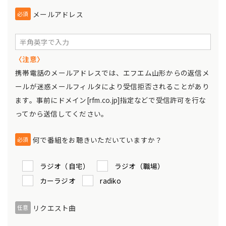
メールアドレス
必須
〈注意〉
携帯電話のメールアドレスでは、エフエム山形からの返信メ
ールが迷惑メールフィルタにより受信拒否されることがあり
ます。事前にドメイン[rfm.co.jp]指定などで受信許可を行な
ってから送信してください。
何で番組をお聴きいただいていますか？
必須
ラジオ（自宅）
ラジオ（職場）
カーラジオ
radiko
リクエスト曲
任意