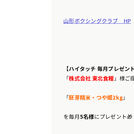
山形ボクシングクラブ HP
【
ハイタッチ 毎月プレゼント
「
株式会社 東北食糧
」様ご
「
胚芽精米・つや姫2kg
」
を毎月
5名様
にプレゼント🎁