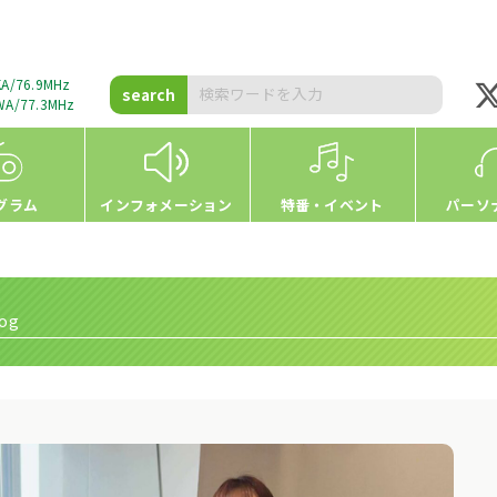
A/76.9MHz
search
A/77.3MHz
グラム
インフォメーション
特番・イベント
パーソ
og