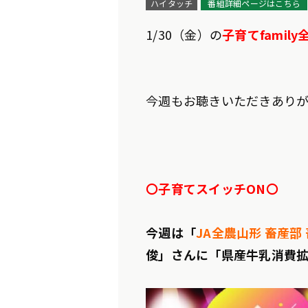
ハイタッチ
番組詳細ページはこちら
1/30
（金）の
子育てfami
今週もお聴きいただきあり
〇子育てスイッチON〇
今週は「
JA全農山形 畜産部
俊」さんに「県産牛乳消費拡