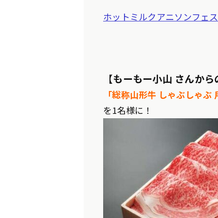
ホットミルクアニソンフェス2
【
もーもー小山 さんから
「総称山形牛 しゃぶしゃぶ 用
を1名様に！