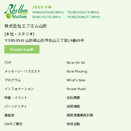
JOEV-FM
YAMAGATA/80.4MHz
TSURUOKA/76.9MHz
SHINJYO/78.2MHz
YONEZAWA/77.3MHz
株式会社エフエム山形
[本社・スタジオ]
〒990-9543
山形県山形市松山三丁目14番69号
Google map ▶︎
TOP
Now On Air
メッセージ・リクエスト
Now Playing
プログラム
What’s New
インフォメーション
Power Push!
特番・イベント
会社概要
パーソナリティ
採用情報
番組表
国民保護業務計画
CMのご案内
地域活動