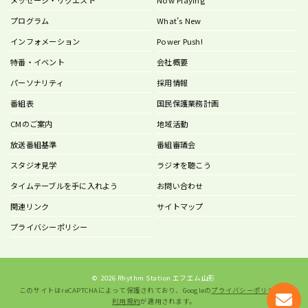
メッセージ・リクエスト
Now Playing
プログラム
What’s New
インフォメーション
Power Push!
特番・イベント
会社概要
パーソナリティ
採用情報
番組表
国民保護業務計画
CMのご案内
地域活動
放送番組基準
番組審議会
スタジオ見学
ラジオを聴こう
タイムテーブルを手に入れよう
お問い合わせ
関連リンク
サイトマップ
プライバシーポリシー
©
2026 Rhythm Station エフエム山形
このサイトはreCAPTCHAによって保護されており、Googleの
プライバシーポリシー
と
利用規約
が適用されます。