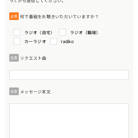
ってから送信してください。
何で番組をお聴きいただいていますか？
必須
ラジオ（自宅）
ラジオ（職場）
カーラジオ
radiko
リクエスト曲
任意
メッセージ本文
任意