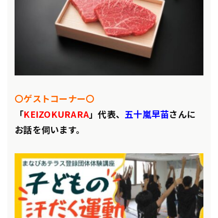
〇ゲストコーナー〇
「
KEIZOKURARA
」代表、
五十嵐早苗
さんに
お話を伺います。