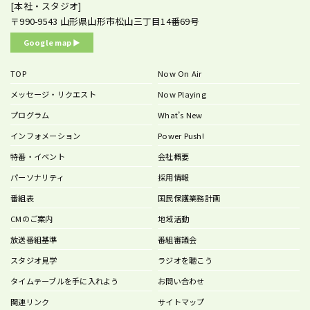
[本社・スタジオ]
〒990-9543
山形県山形市松山三丁目14番69号
Google map ▶︎
TOP
Now On Air
メッセージ・リクエスト
Now Playing
プログラム
What’s New
インフォメーション
Power Push!
特番・イベント
会社概要
パーソナリティ
採用情報
番組表
国民保護業務計画
CMのご案内
地域活動
放送番組基準
番組審議会
スタジオ見学
ラジオを聴こう
タイムテーブルを手に入れよう
お問い合わせ
関連リンク
サイトマップ