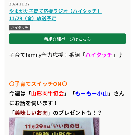
2024.11.27
やまがた子育て応援ラジオ【ハイタッチ】
11/29（金）放送予定
ハイタッチ
番組詳細ページはこちら
子育てfamily全力応援！番組「
ハイタッチ
」♪
〇子育てスイッチON〇
今週は「
山形肉牛協会
」「
もーもー小山
」さん
にお話を伺います！
「
美味しいお肉
」のプレゼントも！？