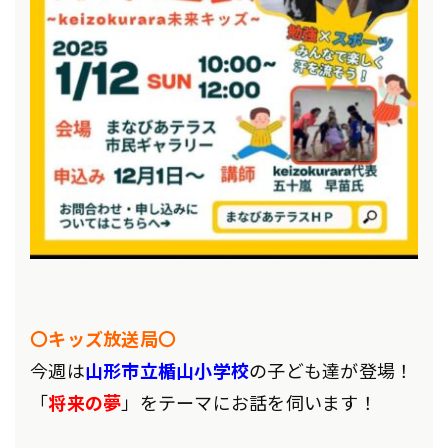
〇キッズ放送局〇
今週は
山形市立楯山小学校
の子ども達が登場
！
「
将来の夢
」をテーマにお話を伺います！