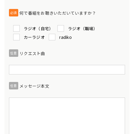
何で番組をお聴きいただいていますか？
必須
ラジオ（自宅）
ラジオ（職場）
カーラジオ
radiko
リクエスト曲
任意
メッセージ本文
任意