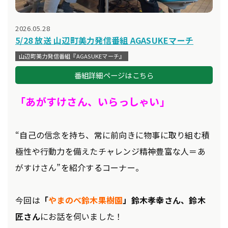
2026.05.28
5/28 放送 山辺町美力発信番組 AGASUKEマーチ
山辺町美力発信番組『AGASUKEマーチ』
番組詳細ページはこちら
「あがすけさん、いらっしゃい」
“自己の信念を持ち、常に前向きに物事に取り組む積
極性や行動力を備えたチャレンジ精神豊富な人＝あ
がすけさん”を紹介するコーナー。
今回は
「
やまのべ鈴木果樹園
」鈴木孝幸さん、鈴木
匠さん
にお話を伺いました！