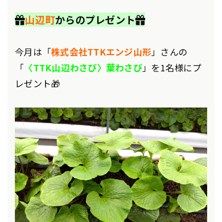
🎁
山辺町
からのプレゼント🎁
今月は「
株式会社TTKエンジ山形
」さんの
「
〈TTK山辺わさび〉葉わさび
」を1名様にプ
レゼント🎁