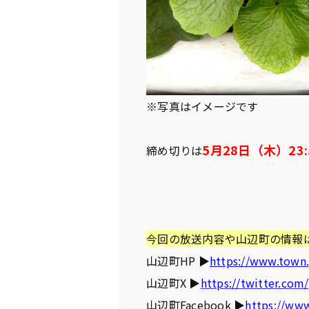
※写真はイメージです
5月28日（木）23:
締め切りは
今回の放送内容や山辺町の情報
山辺町HP ▶
https://www.town
山辺町X ▶
https://twitter.co
山辺町Facebook ▶
https://ww