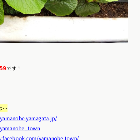
59
です！
は…
.yamanobe.yamagata.jp/
m/yamanobe_town
w.facebook.com/yamanobe.town/