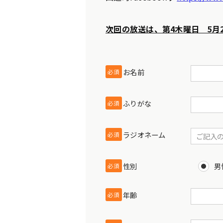
次回の放送は、第4木曜日 5月2
お名前
必須
ふりがな
必須
ラジオネーム
必須
性別
男
必須
年齢
必須