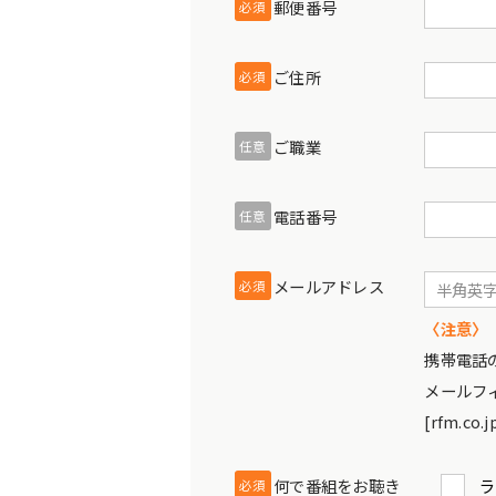
郵便番号
必須
ご住所
必須
ご職業
任意
電話番号
任意
メールアドレス
必須
〈注意〉
携帯電話
メールフ
[rfm.
何で番組をお聴き
ラ
必須