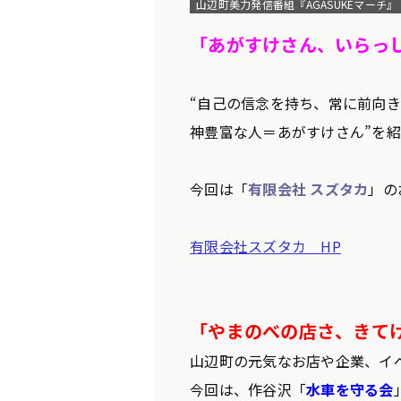
山辺町美力発信番組『AGASUKEマーチ』
「あがすけさん、いらっ
“自己の信念を持ち、常に前向
神豊富な人＝あがすけさん”を
今回は「
有限会社 スズタカ
」の
有限会社スズタカ HP
「やまのべの店さ、きて
山辺町の元気なお店や企業、イ
今回は、作谷沢「
水車を守る会