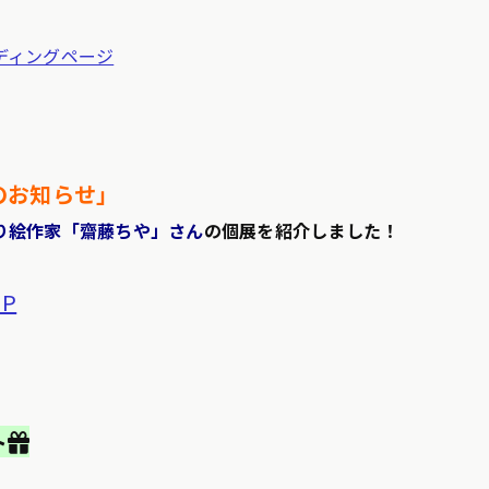
ディングページ
のお知らせ」
り絵作家「齋藤ちや」さん
の個展を
紹介しました！
P
🎁