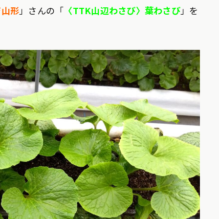
ジ山形
」さんの「
〈TTK山辺わさび〉葉わさび
」を