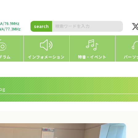
A/76.9MHz
search
A/77.3MHz
グラム
インフォメーション
特番・イベント
パーソ
og